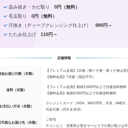
染み抜き・カビ取り
0円（無料）
毛玉取り
0円（無料）
汗抜き（ディープクレンジング仕上げ）
990円～
たたみ仕上げ
110円～
店舗情報
【プレミアム会員】2日後（朝イチ便・夜イチ便は翌
最短お届け日数（衣類）
【無料会員】7日後（指定不可）
【プレミアム会員】税抜3,000円以上で往復送料無料
送料（衣類）
【無料会員】税抜8,000円以上で往復送料無料
クレジットカード（VISA、MASTER、JCB、AMEX、D
お支払い方法（衣類）
代金引換（代引き決済）
ご自宅
送可能なお届け先（衣類）
※コンビニ・営業所止置きサービスでの受け取りは不