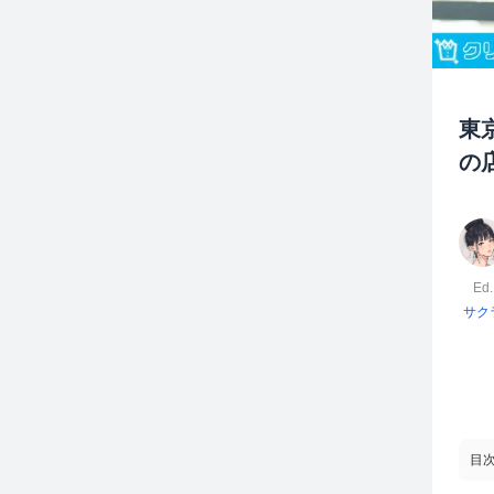
東
の
Ed.
サク
目