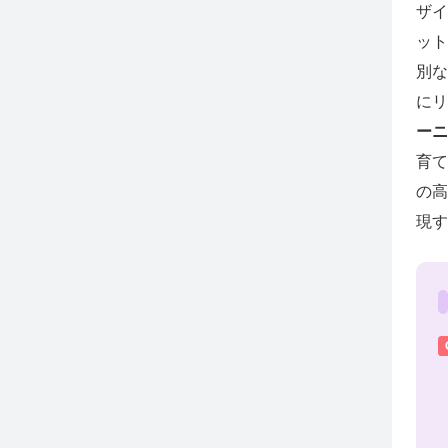
ザイ
ット
別な
にリ
ーニ
育て
の高
現す