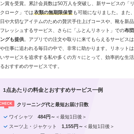
ン賞を受賞。累計会員数は50万人を突破し、新サービスの「
クローク」では
衣類の無期限保管
も可能になりました。また
日や大切なアイテムのための贅沢手仕上げコースや、靴を新品
フレッシュするサービス、さらに「ふとんリネット」での
布団
ングも提供
。アプリでの注文や取りに来てもらえるサービスは
や仕事に追われる毎日の中で、非常に助かります。リネットは
いサービスを追求する私や多くの方々にとって、効率的な生活
るおすすめのサービスです。
1点あたりの料金とおすすめサービス一例
クリーニング代と最短お届け日数
ワイシャツ
484円～
＜最短1日後＞
スーツ上・ジャケット
1,155円～
＜最短1日後＞