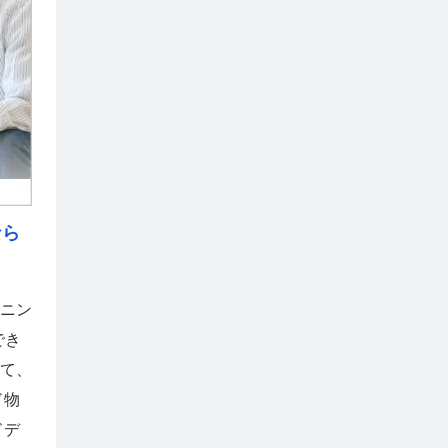
なら
ニン
でき
て、
ド物
ドデ