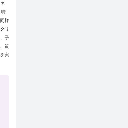
リネ
、特
同様
クリ
、子
、質
を実