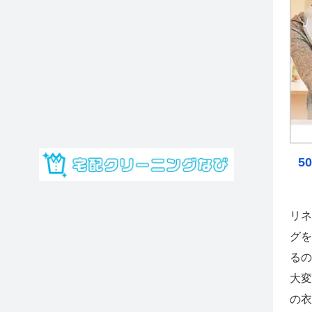
5
リネ
グを
るの
大変
の衣