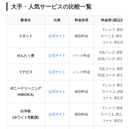
大手・人気サービスの比較一覧
業者名
出典
料金体系
料金例 (税込目安)
Yシャツ: 約363
リネット
公式サイト
個別料金
スーツ上: 約1,04
コート: 約2,090
5点パック: 約8,77
せんたく便
公式サイト
パック料金
10点パック: 約11,6
5点コース: 約9,81
リナビス
公式サイト
パック料金
10点コース: 約14,9
Yシャツ: 約330
ポニークリーニング
公式サイト
個別料金
スーツ上: 約825
(HINOKA)
コート: 約1,870
Yシャツ: 約440
白洋舎
公式サイト
個別料金
スーツ上: 約1,76
(ホワイト宅配便)
コート: 約2,640