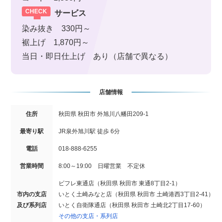
サービス
染み抜き 330円～
裾上げ 1,870円～
当日・即日仕上げ あり（店舗で異なる）
店舗情報
住所
秋田県 秋田市 外旭川八幡田209-1
最寄り駅
JR泉外旭川駅 徒歩 6分
電話
018-888-6255
営業時間
8:00～19:00 日曜営業 不定休
ビフレ東通店（秋田県 秋田市 東通8丁目2-1）
市内の支店
いとく土崎みなと店（秋田県 秋田市 土崎港西3丁目2-41）
及び系列店
いとく自衛隊通店（秋田県 秋田市 土崎北2丁目17-60）
その他の支店・系列店