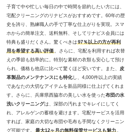
子育て中や忙しい毎日の中で時間を節約したい方には、
宅配クリーニングのリナビスがおすすめです。60年の歴
史を誇り、熟練職人の手で丁寧な仕上がりを実現。スマ
ホからの簡単注文、送料無料、そしてリナビス会員には
特典も盛りだくさん。驚くべきは
97％以上の方が再利
用を希望する高い評価
。さらに、宅配を利用すれば衣替
えの季節も効率的に。特別な素材の衣類も安心して預け
られ、価格も他店に比べて驚くほど安いです。また、
皮
革製品のメンテナンスにも特化
し、4,000件以上の実績
であなたの大切なアイテムを新品同様に仕上げてくれま
す。さらに、兵庫県西脇市の美しい水を使った
布団の水
洗いクリーニング
は、深部の汚れまでキレイにしてく
れ、アレルゲンの蓄積を避けます。宅配サービスを活用
すれば、家庭の大切な布団や毛布も手間なくクリーニン
グ可能です。
最大12ヶ月の無料保管サービスも魅力
。