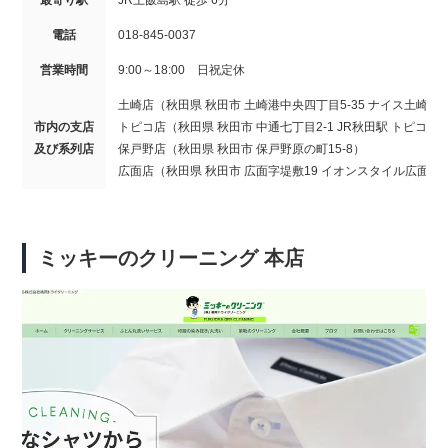
電話
018-845-0037
営業時間
9:00～18:00 日祝定休
土崎店（秋田県 秋田市 土崎港中央四丁目5-35 ナイス土崎店 
市内の支店
トピコ店（秋田県 秋田市 中通七丁目2-1 JR秋田駅 トピコ内
及び系列店
保戸野店（秋田県 秋田市 保戸野原の町15-8）
広面店（秋田県 秋田市 広面字堤敷19 イオンスタイル広面店
ミッキーのクリーニング 本店