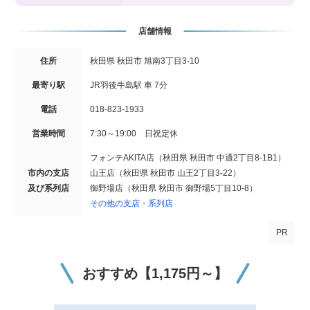
店舗情報
住所
秋田県 秋田市 旭南3丁目3-10
最寄り駅
JR羽後牛島駅 車 7分
電話
018-823-1933
営業時間
7:30～19:00 日祝定休
フォンテAKITA店（秋田県 秋田市 中通2丁目8-1B1）
市内の支店
山王店（秋田県 秋田市 山王2丁目3-22）
及び系列店
御野場店（秋田県 秋田市 御野場5丁目10-8）
その他の支店・系列店
PR
おすすめ【1,175円～】