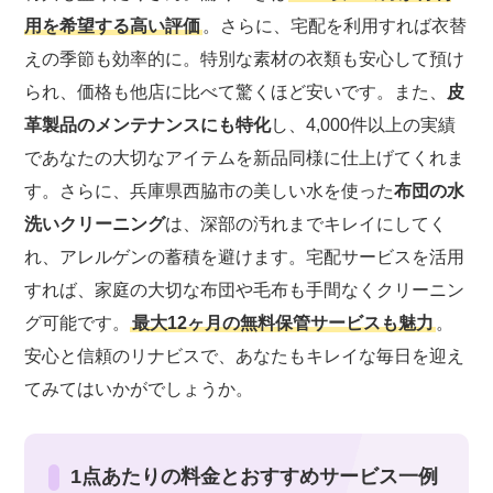
用を希望する高い評価
。さらに、宅配を利用すれば衣替
えの季節も効率的に。特別な素材の衣類も安心して預け
られ、価格も他店に比べて驚くほど安いです。また、
皮
革製品のメンテナンスにも特化
し、4,000件以上の実績
であなたの大切なアイテムを新品同様に仕上げてくれま
す。さらに、兵庫県西脇市の美しい水を使った
布団の水
洗いクリーニング
は、深部の汚れまでキレイにしてく
れ、アレルゲンの蓄積を避けます。宅配サービスを活用
すれば、家庭の大切な布団や毛布も手間なくクリーニン
グ可能です。
最大12ヶ月の無料保管サービスも魅力
。
安心と信頼のリナビスで、あなたもキレイな毎日を迎え
てみてはいかがでしょうか。
1点あたりの料金とおすすめサービス一例